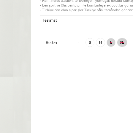
- Hafif, nefes alabilen, terletmeyen, yumuşak dokulu kuma
- Leo şort ve Olis pantolon ile kombinleyerek cool bir görün
- Türkiye'den olan siparişler Türkiye ofisi tarafından gönder
Teslimat
Beden
:
S
M
L
XL