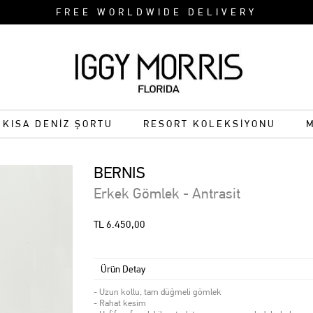
FREE WORLDWIDE DELIVERY
KISA DENİZ ŞORTU
RESORT KOLEKSİYONU
BERNIS
Erkek Gömlek - Antrasit
TL 6.450,00
Ürün Detay
- Uzun kollu, tam düğmeli gömlek
- Rahat kesim