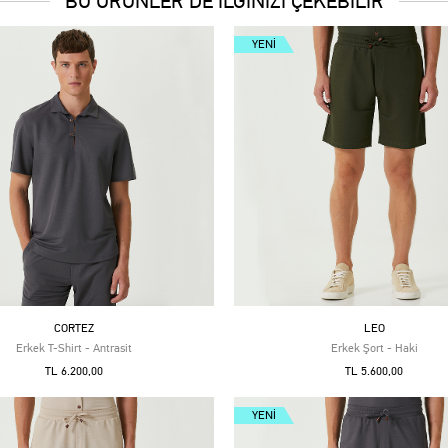
BU ÜRÜNLER DE İLGİNİZİ ÇEKEBİLİR
YENI
CORTEZ
LEO
Erkek T-Shirt - Antrasit
Erkek Şort - Haki
TL 6.200,00
TL 5.600,00
YENI