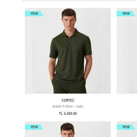
YENI
YENI
CORTEZ
Erkek T-Shirt - Haki
TL 6.200,00
YENI
YENI