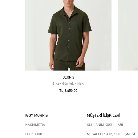
BERNIS
Erkek Gömlek - Haki
TL 6.450,00
IGGY MORRIS
MÜŞTERİ İLİŞKİLERİ
HAKKIMIZDA
KULLANIM KOŞULLARI
LOOKBOOK
MESAFELİ SATIŞ SÖZLEŞMESİ