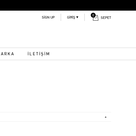
0
SIGN UP
GIRIŞ
SEPET
MARKA
İLETİŞİM