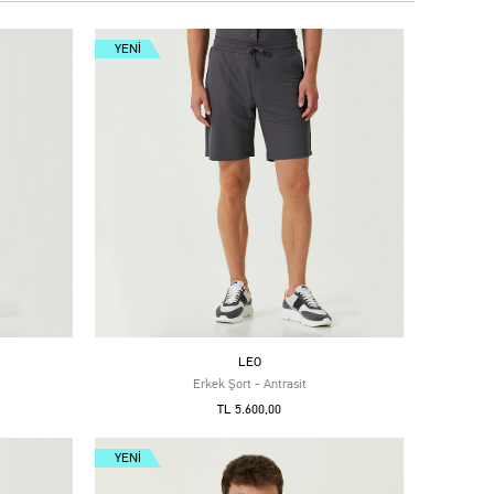
YENI
LEO
Erkek Şort - Antrasit
TL 5.600,00
YENI