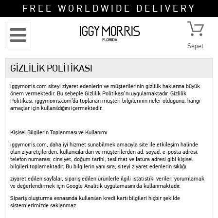
FREE WORLDWIDE DELIVERY
Sepet
GİZLİLİK POLİTİKASI
iggymorris.com siteyi ziyaret edenlerin ve müşterilerinin gizlilik haklarına büyük
önem vermektedir. Bu sebeple Gizlilik Politikası’nı uygulamaktadır. Gizlilik
Politikası, iggymorris.com’da toplanan müşteri bilgilerinin neler olduğunu, hangi
amaçlar için kullanıldığını içermektedir.
Kişisel Bilgilerin Toplanması ve Kullanımı
iggymorris.com, daha iyi hizmet sunabilmek amacıyla site ile etkileşim halinde
olan ziyaretçilerden, kullanıcılardan ve müşterilerden ad, soyad, e-posta adresi,
telefon numarası, cinsiyet, doğum tarihi, teslimat ve fatura adresi gibi kişisel
bilgileri toplamaktadır. Bu bilgilerin yanı sıra, siteyi ziyaret edenlerin sıklığı
ziyaret edilen sayfalar, sipariş edilen ürünlerle ilgili istatistiki verileri yorumlamak
ve değerlendirmek için Google Analitik uygulamasını da kullanmaktadır.
Sipariş oluşturma esnasında kullanılan kredi kartı bilgileri hiçbir şekilde
sistemlerimizde saklanmaz