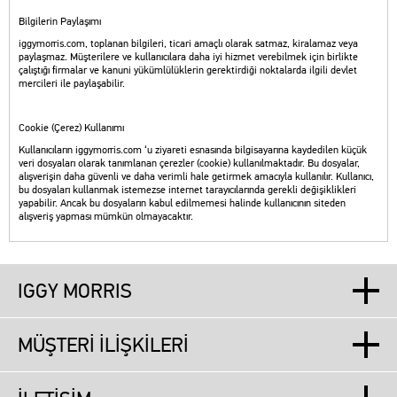
Bilgilerin Paylaşımı
iggymorris.com, toplanan bilgileri, ticari amaçlı olarak satmaz, kiralamaz veya
paylaşmaz. Müşterilere ve kullanıcılara daha iyi hizmet verebilmek için birlikte
çalıştığı firmalar ve kanuni yükümlülüklerin gerektirdiği noktalarda ilgili devlet
mercileri ile paylaşabilir.
Cookie (Çerez) Kullanımı
Kullanıcıların iggymorris.com ‘u ziyareti esnasında bilgisayarına kaydedilen küçük
veri dosyaları olarak tanımlanan çerezler (cookie) kullanılmaktadır. Bu dosyalar,
alışverişin daha güvenli ve daha verimli hale getirmek amacıyla kullanılır. Kullanıcı,
bu dosyaları kullanmak istemezse internet tarayıcılarında gerekli değişiklikleri
yapabilir. Ancak bu dosyaların kabul edilmemesi halinde kullanıcının siteden
alışveriş yapması mümkün olmayacaktır.
IGGY MORRIS
MÜŞTERİ İLİŞKİLERİ