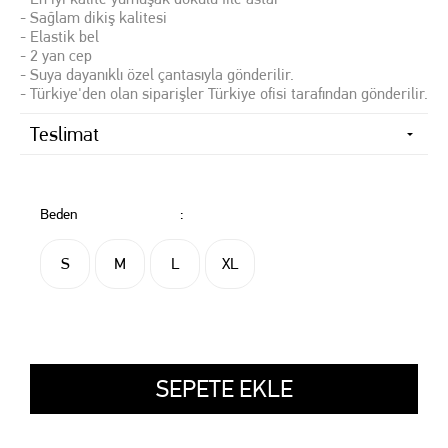
- Sağlam dikiş kalitesi
- Elastik bel
- 2 yan cep
- Suya dayanıklı özel çantasıyla gönderilir.
- Türkiye'den olan siparişler Türkiye ofisi tarafından gönderilir.
Teslimat
Beden
:
S
M
L
XL
SEPETE EKLE