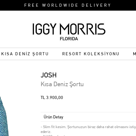
FREE WORLDWIDE DELIVERY
KISA DENİZ ŞORTU
RESORT KOLEKSİYONU
JOSH
Kısa Deniz Şortu
TL 3.900,00
Ürün Detay
- Slim fit kesim. Şortunuzun biraz daha rahat olmasını isti
ederiz.