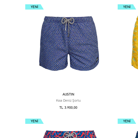
YENI
YENI
AUSTIN
Kısa Deniz Şortu
TL 3.900,00
YENI
YENI