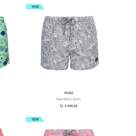
YENI
HUGO
Kısa Deniz Şortu
TL 3.900,00
YENI