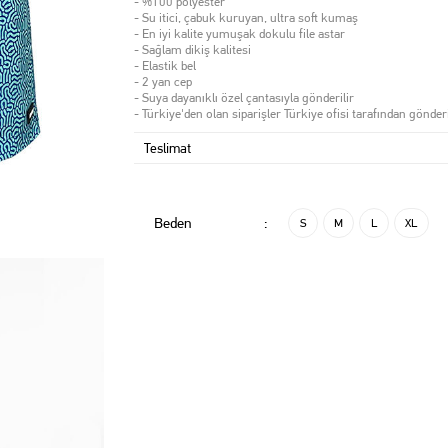
- %100 polyester
- Su itici, çabuk kuruyan, ultra soft kumaş
- En iyi kalite yumuşak dokulu file astar
- Sağlam dikiş kalitesi
- Elastik bel
- 2 yan cep
- Suya dayanıklı özel çantasıyla gönderilir
- Türkiye'den olan siparişler Türkiye ofisi tarafından gönderi
Teslimat
Beden
:
S
M
L
XL