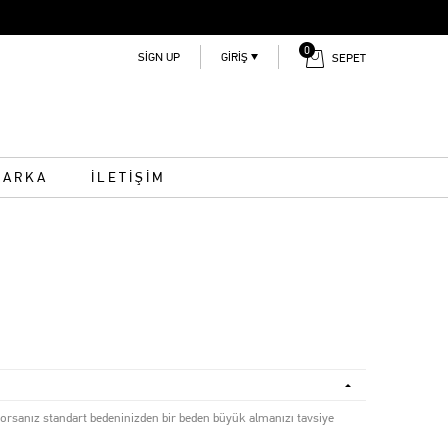
0
SIGN UP
GIRIŞ
SEPET
MARKA
İLETİŞİM
yorsanız standart bedeninizden bir beden büyük almanızı tavsiye